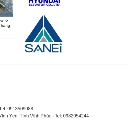
ười ở
Thang
i chở
Tel: 0913509088
nh Yên, Tỉnh Vĩnh Phúc - Tel: 0982054244