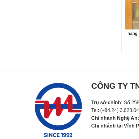
Thang 
1xbet ilovasini yuklash
escort lezhe
CÔNG TY T
Trụ sở chính:
Số 259
Tel: (+84.24) 3.628.0
Chi nhánh Nghệ An
Chi nhánh tại Vĩnh 