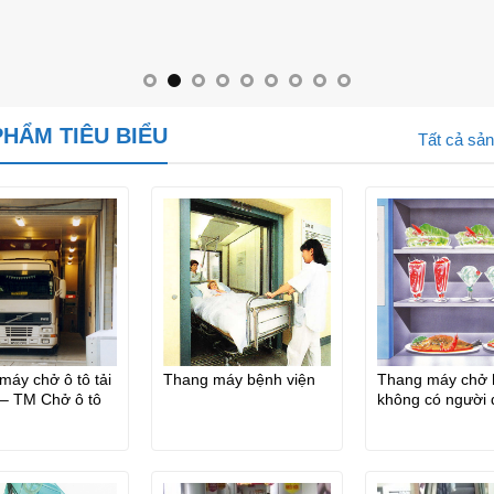
PHẨM TIÊU BIỂU
Tất cả sả
máy chở ô tô tải
Thang máy bệnh viện
Thang máy chở 
– TM Chở ô tô
không có người 
– Chở thức ăn