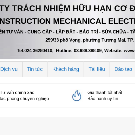
TY TRÁCH NHIỆM HỮU HẠN CƠ 
NSTRUCTION MECHANICAL ELECTR
N TƯ VẤN - CUNG CẤP - LẮP ĐẶT - BẢO TRÌ - SỬA CHỮA -
259/33 phố Vọng, phường Tương Mai, TP.
Tel:024 36280410; Hotline: 03.988.388.09; Website: w
Dịch vụ
Tin tức
Khách hàng
Tài liệu
Đào tạo
Tư vấn chính xác
Giá thành tốt nhất
tác phong chuyên nghiệp
Bảo hành uy tín