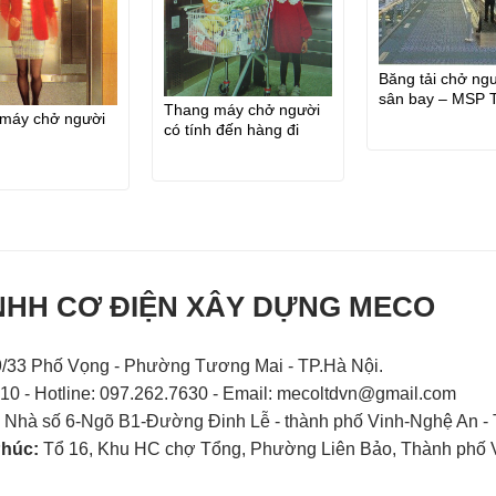
Băng tải chở ng
sân bay – MSP 
Thang máy chở người
cuốn và băng tả
máy chở người
có tính đến hàng đi
người
kèm – lắp nơi siêu thị
hoặc sân bay
NHH CƠ ĐIỆN XÂY DỰNG MECO
/33 Phố Vọng - Phường Tương Mai - TP.Hà Nội.
410 - Hotline: 097.262.7630 - Email:
mecoltdvn@gmail.com
:
Nhà số 6-Ngõ B1-Đường Đinh Lễ - thành phố Vinh-Nghệ An - 
Phúc:
Tổ 16, Khu HC chợ Tổng, Phường Liên Bảo, Thành phố Vĩ