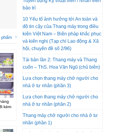
Tuyển dụng Kỹ thuật viên / Nhân viên
bảo trì
10 Yếu tố ảnh hưởng tới An toàn và
độ tin cậy của Thang máy trong điều
kiện Việt Nam – Biện pháp khắc phục
n phẩm
và kiến nghị (Tạp chí Lao động & Xã
hội, chuyên đề số 2/96)
Tái bản lần 2: Thang máy và Thang
cuốn – ThS. Hoa Văn Ngũ (chủ biên)
Lựa chọn thang máy chở người cho
nhà ở tư nhân (phần 3)
Lựa chọn thang máy chở người cho
hàng
nhà ở tư nhân (phần 2)
đi kèm
Thang máy chở người cho nhà ở tư
nhân (phần 1)