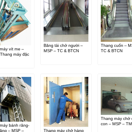
Băng tải chở người –
Thang cuốn – M
máy vít me –
MSP – TC & BTCN
TC & BTCN
Thang máy đặc
Thang máy chở 
con – MSP – TM
máy bánh răng-
tô
răng – MSP –
Thang máy chở hàng