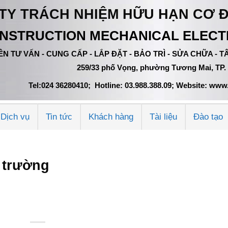
TY TRÁCH NHIỆM HỮU HẠN CƠ 
NSTRUCTION MECHANICAL ELECTR
N TƯ VẤN - CUNG CẤP - LẮP ĐẶT - BẢO TRÌ - SỬA CHỮA -
259/33 phố Vọng, phường Tương Mai, TP.
Tel:024 36280410; Hotline: 03.988.388.09; Website: w
Dịch vụ
Tin tức
Khách hàng
Tài liệu
Đào tạo
n trường