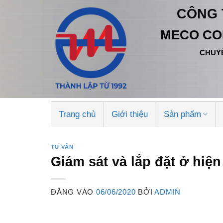
Bỏ
CÔNG 
qua
nội
MECO CO
dung
CHUYÊ
Trang chủ
Giới thiệu
Sản phẩm
TƯ VẤN
Giám sát và lắp đặt ở hiệ
ĐĂNG VÀO
06/06/2020
BỞI
ADMIN