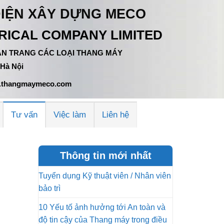
ĐIỆN XÂY DỰNG MECO
ICAL COMPANY LIMITED
 TÂN TRANG CÁC LOẠI THANG MÁY
 Hà Nội
ww.thangmaymeco.com
Tư vấn
Việc làm
Liên hệ
Thông tin mới nhất
Tuyển dụng Kỹ thuật viên / Nhân viên
bảo trì
10 Yếu tố ảnh hưởng tới An toàn và
độ tin cậy của Thang máy trong điều