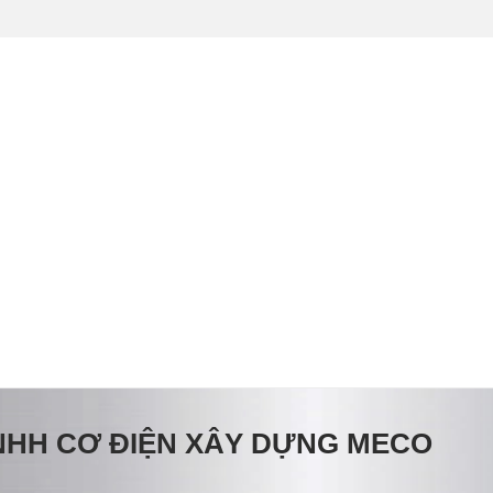
NHH CƠ ĐIỆN XÂY DỰNG MECO