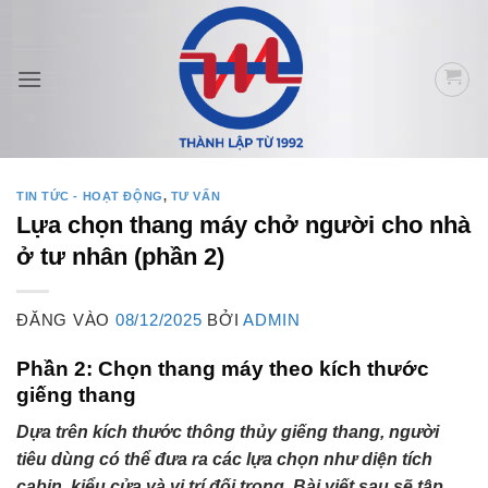
Bỏ
qua
nội
dung
TIN TỨC - HOẠT ĐỘNG
,
TƯ VẤN
Lựa chọn thang máy chở người cho nhà
ở tư nhân (phần 2)
ĐĂNG VÀO
08/12/2025
BỞI
ADMIN
Phần 2: Chọn thang máy theo kích thước
giếng thang
Dựa trên kích thước thông thủy giếng thang, người
tiêu dùng có thể đưa ra các lựa chọn như diện tích
cabin, kiểu cửa và vị trí đối trọng. Bài viết sau sẽ tập