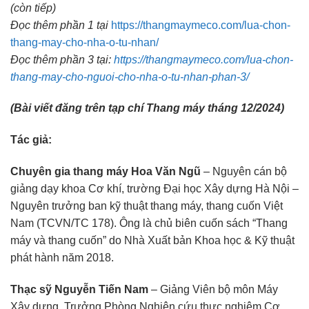
(còn tiếp)
Đọc thêm phần 1 tại
https://thangmaymeco.com/lua-chon-
thang-may-cho-nha-o-tu-nhan/
Đọc thêm phần 3 tại:
https://thangmaymeco.com/lua-chon-
thang-may-cho-nguoi-cho-nha-o-tu-nhan-phan-3/
(Bài viết đăng trên tạp chí Thang máy tháng 12/2024)
Tác giả:
Chuyên gia thang máy Hoa Văn Ngũ
– Nguyên cán bộ
giảng dạy khoa Cơ khí, trường Đại học Xây dựng Hà Nội –
Nguyên trưởng ban kỹ thuật thang máy, thang cuốn Việt
Nam (TCVN/TC 178). Ông là chủ biên cuốn sách “Thang
máy và thang cuốn” do Nhà Xuất bản Khoa học & Kỹ thuật
phát hành năm 2018.
Thạc sỹ Nguyễn Tiến Nam
– Giảng Viên bộ môn Máy
Xây dựng, Trưởng Phòng Nghiên cứu thực nghiệm Cơ