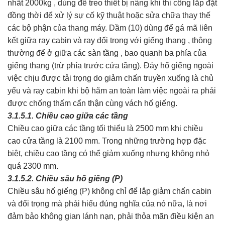
nhất 2000kg , dùng để treo thiết bị nâng khi thi công lắp đặt
đồng thời để xử lý sự cố kỹ thuật hoặc sửa chữa thay thế
các bộ phận của thang máy. Dầm (10) dùng để gá mã liên
kết giữa ray cabin và ray đối trọng với giếng thang , thông
thường để ở giữa các sàn tầng , bao quanh ba phía của
giếng thang (trừ phía trước cửa tầng). Đáy hố giếng ngoài
việc chịu được tải trọng do giảm chấn truyền xuống là chủ
yếu và ray cabin khi bộ hãm an toàn làm việc ngoài ra phải
được chống thấm cẩn thận cùng vách hố giếng.
3.1.5.1. Chiều cao giữa các tầng
Chiều cao giữa các tầng tối thiểu là 2500 mm khi chiều
cao cửa tầng là 2100 mm. Trong những trường hợp đặc
biệt, chiều cao tầng có thể giảm xuống nhưng không nhỏ
quá 2300 mm.
3.1.5.2. Chiều sâu hố giếng (P)
Chiều sâu hố giếng (P) không chỉ để lắp giảm chấn cabin
và đối trọng mà phải hiểu đúng nghĩa của nó nữa, là nơi
đảm bảo không gian lánh nạn, phải thỏa mãn điều kiện an