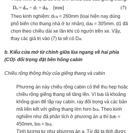
Theo kinh nghiệm: d
= 260mm (loại hiện nay dùng
ca
phổ biến cho thang nhà ở tư nhân), d
= 305mm. d1 đã
đa
chọn theo chiều dài xe lăn khi có người trên xe. Vậy,
thay các giá trị vào (7) ta sẽ có D
.
a
b. Kiểu cửa mở từ chính giữa lùa ngang về hai phía
(CO)- đối trọng đặt bên hông cabin
Chiều rộng thông thủy của giếng thang và cabin
Phương án này chiều rộng cabin có thể thu hẹp hoặc
chiều rộng giếng thang sẽ tăng lên. Vì b
là khoảng
đb
không gian để lắp ray cabin, ray đối trọng và các bản
mã liên kết với giếng thang lớn hơn b
. Theo kinh
ra
nghiệm như đã phân tích ở phương án a thì b
=
đb
450mm, b
= b
.
rb
ra
Tính tương tự như phương án a. Từ đó ta tính được