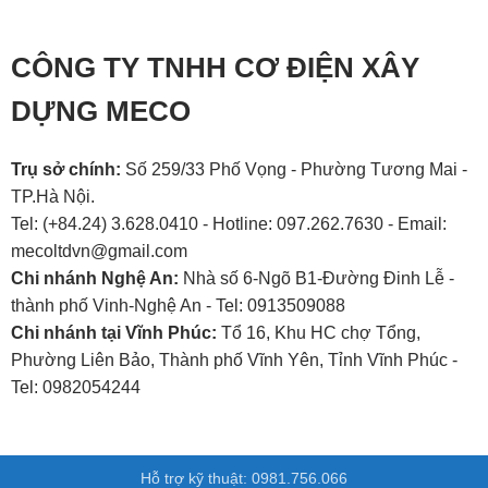
CÔNG TY TNHH CƠ ĐIỆN XÂY
DỰNG MECO
Trụ sở chính:
Số 259/33 Phố Vọng - Phường Tương Mai -
TP.Hà Nội.
Tel: (+84.24) 3.628.0410 - Hotline: 097.262.7630 - Email:
mecoltdvn@gmail.com
Chi nhánh Nghệ An:
Nhà số 6-Ngõ B1-Đường Đinh Lễ -
thành phố Vinh-Nghệ An - Tel: 0913509088
Chi nhánh tại Vĩnh Phúc:
Tổ 16, Khu HC chợ Tổng,
Phường Liên Bảo, Thành phố Vĩnh Yên, Tỉnh Vĩnh Phúc -
Tel: 0982054244
Hỗ trợ kỹ thuật: 0981.756.066