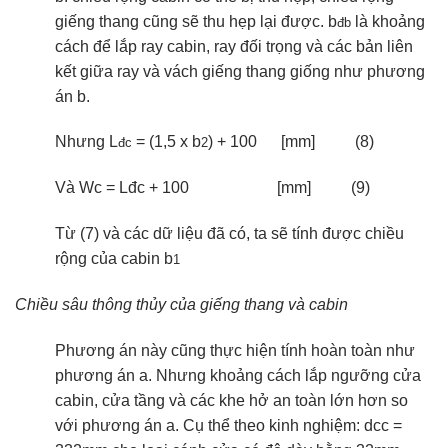
giếng thang cũng sẽ thu hẹp lại được. b
là khoảng
đb
cách để lắp ray cabin, ray đối trọng và các bản liên
kết giữa ray và vách giếng thang giống như phương
án b.
Nhưng L
= (1,5 x b
) + 100 [mm] (8)
đc
2
Và Wc = Lđc + 100 [mm] (9)
Từ (7) và các dữ liệu đã có, ta sẽ tính được chiều
rộng của cabin b
1
Chiều sâu thông thủy của giếng thang và cabin
Phương án này cũng thực hiện tính hoàn toàn như
phương án a. Nhưng khoảng cách lắp ngưỡng cửa
cabin, cửa tầng và các khe hở an toàn lớn hơn so
với phương án a. Cụ thể theo kinh nghiệm: dcc =