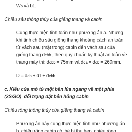
W
và b
.
b
1
Chiều sâu thông thủy của giếng thang và cabin
Cũng thực hiện tính toán như phương án a. Nhưng
khi tính chiều sâu giếng thang khoảng cách an toàn
từ vách sau (mặt trong) cabin đến vách sau của
giếng thang d
, theo quy chuẩn kỹ thuật an toàn về
cbb
thang máy thì: d
= 75mm và d
= d
= 260mm.
cbb
ca
cb
D = d
+ d
+ d
cb
1
cbb
c. Kiểu cửa mở từ một bên lùa ngang về một phía
(2S/SO)- đối trọng đặt bên hông cabin
Chiều rộng thông thủy của giếng thang và cabin
Phương án này cũng thực hiện tính như phương án
b. chiều rộng cabin có thể bị thu hẹp, chiều rộng