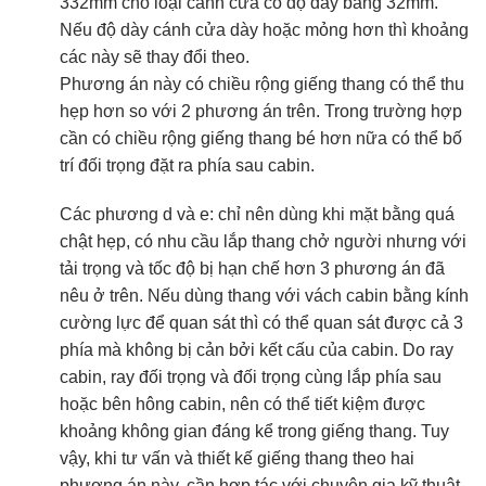
332mm cho loại cánh cửa có độ dày bằng 32mm.
Nếu độ dày cánh cửa dày hoặc mỏng hơn thì khoảng
các này sẽ thay đổi theo.
Phương án này có chiều rộng giếng thang có thể thu
hẹp hơn so với 2 phương án trên. Trong trường hợp
cần có chiều rộng giếng thang bé hơn nữa có thể bố
trí đối trọng đặt ra phía sau cabin.
Các phương d và e: chỉ nên dùng khi mặt bằng quá
chật hẹp, có nhu cầu lắp thang chở người nhưng với
tải trọng và tốc độ bị hạn chế hơn 3 phương án đã
nêu ở trên. Nếu dùng thang với vách cabin bằng kính
cường lực để quan sát thì có thể quan sát được cả 3
phía mà không bị cản bởi kết cấu của cabin. Do ray
cabin, ray đối trọng và đối trọng cùng lắp phía sau
hoặc bên hông cabin, nên có thể tiết kiệm được
khoảng không gian đáng kể trong giếng thang. Tuy
vậy, khi tư vấn và thiết kế giếng thang theo hai
phương án này, cần hợp tác với chuyên gia kỹ thuật