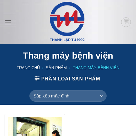
Bỏ
qua
nội
dung
Thang máy bệnh viện
TRANG CHỦ
/
SẢN PHẨM
/
THANG MÁY BỆNH VIỆN
PHÂN LOẠI SẢN PHẨM