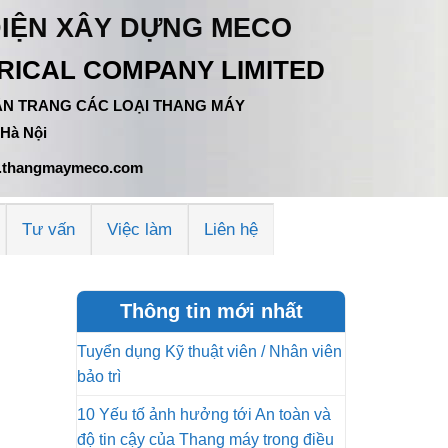
ĐIỆN XÂY DỰNG MECO
ICAL COMPANY LIMITED
 TÂN TRANG CÁC LOẠI THANG MÁY
 Hà Nội
ww.thangmaymeco.com
Tư vấn
Việc làm
Liên hệ
Thông tin mới nhất
Tuyển dụng Kỹ thuật viên / Nhân viên
bảo trì
10 Yếu tố ảnh hưởng tới An toàn và
độ tin cậy của Thang máy trong điều