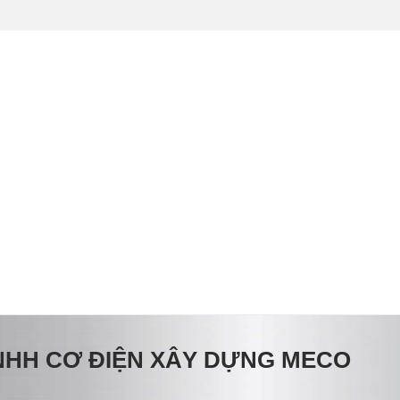
NHH CƠ ĐIỆN XÂY DỰNG MECO