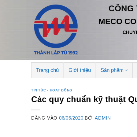
Bỏ
CÔNG 
qua
nội
MECO CO
dung
CHUYÊ
Trang chủ
Giới thiệu
Sản phẩm
TIN TỨC - HOẠT ĐỘNG
Các quy chuẩn kỹ thuật Q
ĐĂNG VÀO
06/06/2020
BỞI
ADMIN