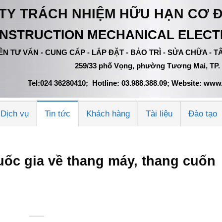
TY TRÁCH NHIỆM HỮU HẠN CƠ 
NSTRUCTION MECHANICAL ELECTR
N TƯ VẤN - CUNG CẤP - LẮP ĐẶT - BẢO TRÌ - SỬA CHỮA -
259/33 phố Vọng, phường Tương Mai, TP.
Tel:024 36280410; Hotline: 03.988.388.09; Website: w
Dịch vụ
Tin tức
Khách hàng
Tài liệu
Đào tạo
uốc gia về thang máy, thang cuốn