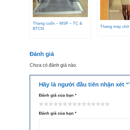
ời có tính
Thang cuốn – MSP – TC &
Thang máy chở
lắp nơi
BTCN
bay
Đánh giá
Chưa có đánh giá nào.
Hãy là người đầu tiên nhận xét
Đánh giá của bạn
*
Đánh giá của bạn
*