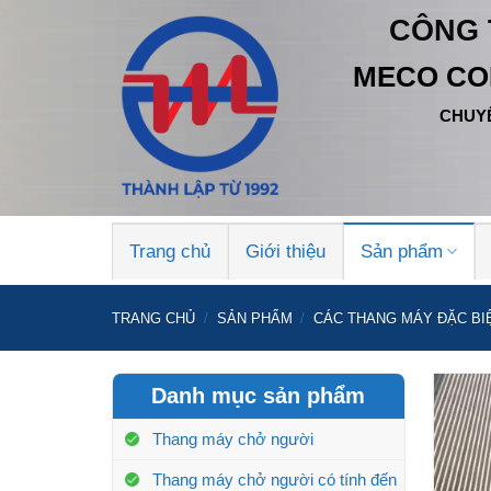
Bỏ
CÔNG 
qua
nội
MECO CO
dung
CHUYÊ
Trang chủ
Giới thiệu
Sản phẩm
TRANG CHỦ
/
SẢN PHẨM
/
CÁC THANG MÁY ĐẶC BI
Danh mục sản phẩm
Thang máy chở người
Thang máy chở người có tính đến