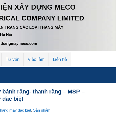
ĐIỆN XÂY DỰNG MECO
ICAL COMPANY LIMITED
 TÂN TRANG CÁC LOẠI THANG MÁY
 Hà Nội
ww.thangmaymeco.com
Tư vấn
Việc làm
Liên hệ
 bánh răng- thanh răng – MSP –
 đăc biệt
hang máy đặc biệt
,
Sản phẩm