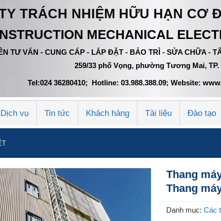
TY TRÁCH NHIỆM HỮU HẠN CƠ 
NSTRUCTION MECHANICAL ELECTR
N TƯ VẤN - CUNG CẤP - LẮP ĐẶT - BẢO TRÌ - SỬA CHỮA -
259/33 phố Vọng, phường Tương Mai, TP.
Tel:024 36280410; Hotline: 03.988.388.09; Website: w
Dịch vụ
Tin tức
Khách hàng
Tài liệu
Đào tạo
ỆT
Thang máy
Thang máy
Danh mục:
Các t