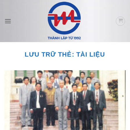
Bỏ
qua
nội
dung
LƯU TRỮ THẺ:
TÀI LIỆU