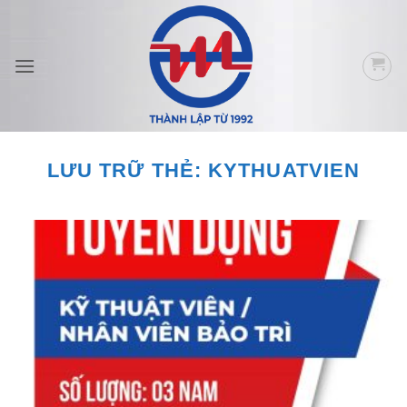
Bỏ
qua
nội
dung
LƯU TRỮ THẺ:
KYTHUATVIEN