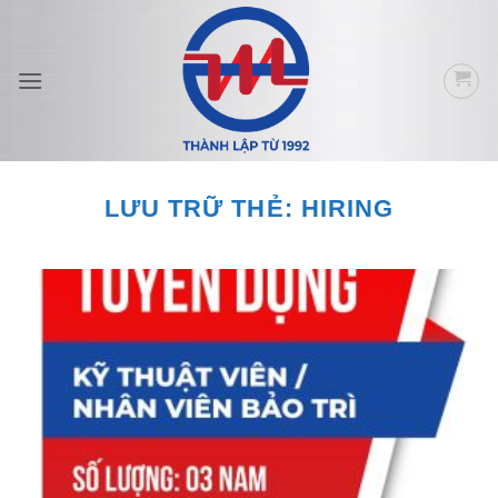
Bỏ
qua
nội
dung
LƯU TRỮ THẺ:
HIRING