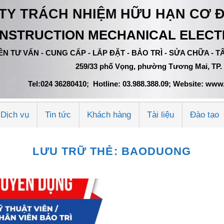
TY TRÁCH NHIỆM HỮU HẠN CƠ 
NSTRUCTION MECHANICAL ELECTR
N TƯ VẤN - CUNG CẤP - LẮP ĐẶT - BẢO TRÌ - SỬA CHỮA -
259/33 phố Vọng, phường Tương Mai, TP.
Tel:024 36280410; Hotline: 03.988.388.09; Website: w
Dịch vụ
Tin tức
Khách hàng
Tài liệu
Đào tạo
LƯU TRỮ THẺ:
BAODUONG