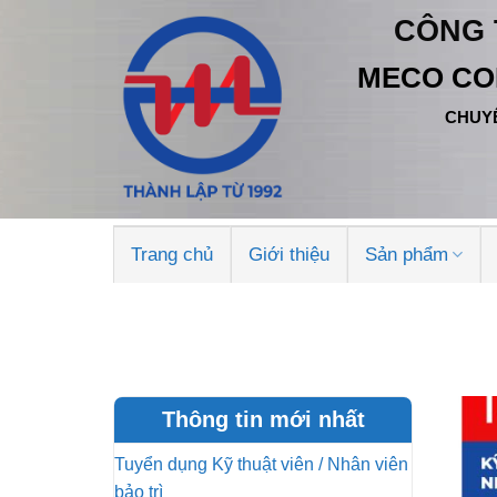
Bỏ
CÔNG 
qua
nội
MECO CO
dung
CHUYÊ
Trang chủ
Giới thiệu
Sản phẩm
Thông tin mới nhất
Tuyển dụng Kỹ thuật viên / Nhân viên
bảo trì